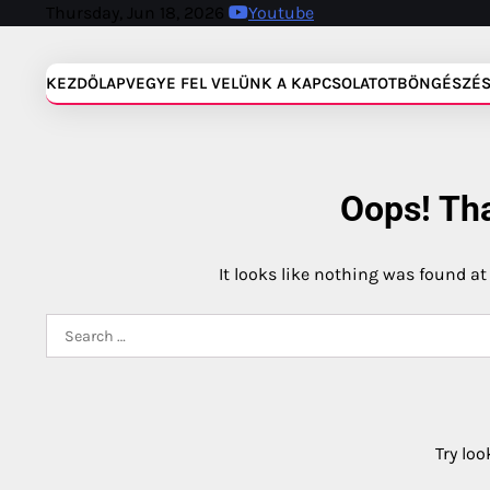
Skip
Thursday, Jun 18, 2026
Youtube
to
content
KEZDŐLAP
VEGYE FEL VELÜNK A KAPCSOLATOT
BÖNGÉSZÉ
Oops! Tha
It looks like nothing was found at
Search
for:
Try loo