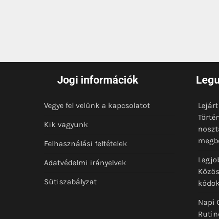
Jogi információk
Legu
Vegye fel velünk a kapcsolatot
Lejár
Törté
Kik vagyunk
noszt
megbe
Felhasználási feltételek
Legjo
Adatvédelmi irányelvek
Közös
Sütiszabályzat
kódok
Napi 
Rutin