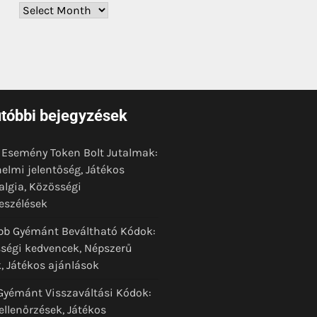
Archives
tóbbi bejegyzések
t Esemény Token Bolt Jutalmak:
nelmi jelentőség, Játékos
algia, Közösségi
szélések
bb Gyémánt Beváltható Kódok:
ségi kedvencek, Népszerű
, Játékos ajánlások
Gyémánt Visszaváltási Kódok:
ellenőrzések, Játékos