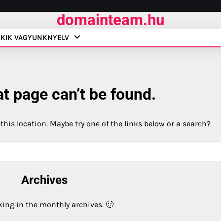
domainteam.hu
S
KIK VAGYUNK
NYELV
t page can’t be found.
 this location. Maybe try one of the links below or a search?
Archives
king in the monthly archives. 🙂