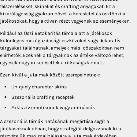
felszereléseket, skineket és crafting anyagokat. Ez a
kizárólagosság gyakran növeli a keresletet és ösztönzi a
játékosokat, hogy aktívan részt vegyenek az eseményeken.
Például az Őszi Betakarítás téma alatt a játékosok
különleges mezőgazdasági eszközöket vagy dekoratív
tárgyakat találhatnak, amelyek más időszakokban nem
elérhetők. Ezeknek a tárgyaknak az értéke változó lehet,
egyesek nagyon keresettek a ritkaságuk miatt.
Ezen kívül a jutalmak között szerepelhetnek:
Uniquely character skins
Szezonális crafting receptek
Exkluzív emotikonok vagy animációk
A szezonális témák hatásának megértése segít a
játékosoknak abban, hogy stratégiát dolgozzanak ki a
részvételük maximalizálására a jutalmak érdekében.