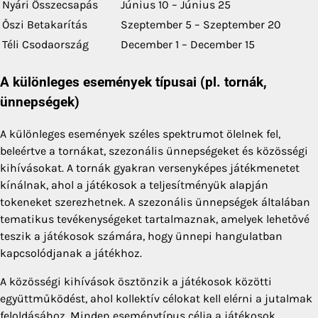
Nyári Összecsapás
Június 10 – Június 25
Őszi Betakarítás
Szeptember 5 – Szeptember 20
Téli Csodaország
December 1 – December 15
A különleges események típusai (pl. tornák,
ünnepségek)
A különleges események széles spektrumot ölelnek fel,
beleértve a tornákat, szezonális ünnepségeket és közösségi
kihívásokat. A tornák gyakran versenyképes játékmenetet
kínálnak, ahol a játékosok a teljesítményük alapján
tokeneket szerezhetnek. A szezonális ünnepségek általában
tematikus tevékenységeket tartalmaznak, amelyek lehetővé
teszik a játékosok számára, hogy ünnepi hangulatban
kapcsolódjanak a játékhoz.
A közösségi kihívások ösztönzik a játékosok közötti
együttműködést, ahol kollektív célokat kell elérni a jutalmak
feloldásához. Minden eseménytípus célja a játékosok