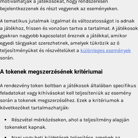
motiválhatják a játékosokat, hogy rendszeresen
bejelentkezzenek és részt vegyenek az eseményeken.
A tematikus jutalmak izgalmat és változatosságot is adnak
a játékhoz, frissen és vonzóan tartva a tartalmat. A játékosok
gyakran nagyobb kapcsolatot éreznek a játékkal, amikor
egyedi tárgyakat szerezhetnek, amelyek tükrözik az ő
teljesítményüket és részvételüket a
különleges események
során.
A tokenek megszerzésének kritériumai
A rendezvény token boltban a játékosok általában specifikus
feladatokat vagy kihívásokat kell teljesíteniük az esemény
során a tokenek megszerzéséhez. Ezek a kritériumok a
következőket tartalmazhatják:
Részvétel mérkőzéseken, ahol a teljesítmény alapján
tokeneket kapnak.
Napi vagy heti küldetések teljesítése, amelyek az