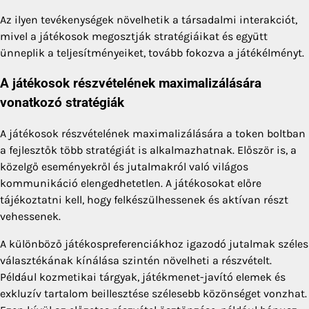
Az ilyen tevékenységek növelhetik a társadalmi interakciót,
mivel a játékosok megosztják stratégiáikat és együtt
ünneplik a teljesítményeiket, tovább fokozva a játékélményt.
A játékosok részvételének maximalizálására
vonatkozó stratégiák
A játékosok részvételének maximalizálására a token boltban
a fejlesztők több stratégiát is alkalmazhatnak. Először is, a
közelgő eseményekről és jutalmakról való világos
kommunikáció elengedhetetlen. A játékosokat előre
tájékoztatni kell, hogy felkészülhessenek és aktívan részt
vehessenek.
A különböző játékospreferenciákhoz igazodó jutalmak széles
választékának kínálása szintén növelheti a részvételt.
Például kozmetikai tárgyak, játékmenet-javító elemek és
exkluzív tartalom beillesztése szélesebb közönséget vonzhat.