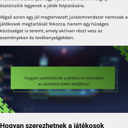
ösztönzőik legyenek a játék folytatására.
Végső soron egy jól megtervezett jutalomrendszer nemcsak a
játékosok megtartását fokozza, hanem egy hűséges
közösséget is teremt, amely aktívan részt vesz az
eseményeken és tevékenységekben.
Hogyan szerezhetnek a játékosok