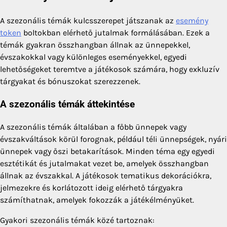
A szezonális témák kulcsszerepet játszanak az
esemény
token
boltokban elérhető jutalmak formálásában. Ezek a
témák gyakran összhangban állnak az ünnepekkel,
évszakokkal vagy különleges eseményekkel, egyedi
lehetőségeket teremtve a játékosok számára, hogy exkluzív
tárgyakat és bónuszokat szerezzenek.
A szezonális témák áttekintése
A szezonális témák általában a főbb ünnepek vagy
évszakváltások körül forognak, például téli ünnepségek, nyári
ünnepek vagy őszi betakarítások. Minden téma egy egyedi
esztétikát és jutalmakat vezet be, amelyek összhangban
állnak az évszakkal. A játékosok tematikus dekorációkra,
jelmezekre és korlátozott ideig elérhető tárgyakra
számíthatnak, amelyek fokozzák a játékélményüket.
Gyakori szezonális témák közé tartoznak: