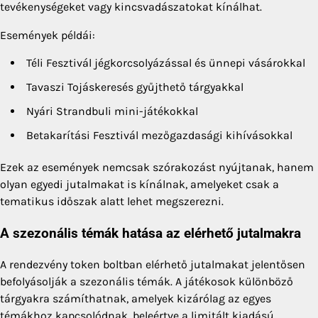
tevékenységeket vagy kincsvadászatokat kínálhat.
Események példái:
Téli Fesztivál jégkorcsolyázással és ünnepi vásárokkal
Tavaszi Tojáskeresés gyűjthető tárgyakkal
Nyári Strandbuli mini-játékokkal
Betakarítási Fesztivál mezőgazdasági kihívásokkal
Ezek az események nemcsak szórakozást nyújtanak, hanem
olyan egyedi jutalmakat is kínálnak, amelyeket csak a
tematikus időszak alatt lehet megszerezni.
A szezonális témák hatása az elérhető jutalmakra
A rendezvény token boltban elérhető jutalmakat jelentősen
befolyásolják a szezonális témák. A játékosok különböző
tárgyakra számíthatnak, amelyek kizárólag az egyes
témákhoz kapcsolódnak, beleértve a limitált kiadású