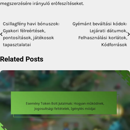
megszerzésére irányuló erőfeszítéseket.
Csillagfény havi bónuszok:
Gyémánt beváltási kódok:
Post
Gyakori félreértések,
Lejárati dátumok,
navigation
pontosítások, játékosok
Felhasználási korlátok,
tapasztalatai
Kódforrások
Related Posts