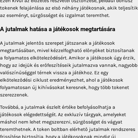
Ezen kívül az előzetes részvétel ösztönzése, például bónusz
tokenek felajánlása az első néhány játékosnak, akik teljesítik
az eseményt, sürgősséget és izgalmat teremthet.
A jutalmak hatása a játékosok megtartására
A jutalmak jelentős szerepet játszanak a játékosok
megtartásában, mivel kézzelfogható előnyöket biztosítanak
a folyamatos elköteleződésért. Amikor a játékosok úgy érzik,
hogy az idejük és erőfeszítéseik jutalmazva vannak, nagyobb
valószínűséggel térnek vissza a játékhoz. Ez egy
elköteleződési ciklust eredményezhet, ahol a játékosok
folyamatosan új kihívásokat keresnek, hogy több tokenet
szerezzenek.
Továbbá, a jutalmak észlelt értéke befolyásolhatja a
játékosok elégedettségét. Az exkluzív tárgyak, amelyeket
máshol nem lehet megszerezni, sürgősséget és vágyat
teremthetnek. A token boltban elérhető jutalmak rendszeres
frissítése biztosítja, hogy a játékosoknak mindig új