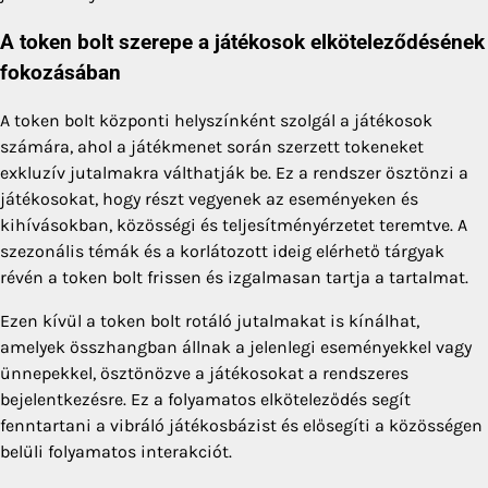
A token bolt szerepe a játékosok elköteleződésének
fokozásában
A token bolt központi helyszínként szolgál a játékosok
számára, ahol a játékmenet során szerzett tokeneket
exkluzív jutalmakra válthatják be. Ez a rendszer ösztönzi a
játékosokat, hogy részt vegyenek az eseményeken és
kihívásokban, közösségi és teljesítményérzetet teremtve. A
szezonális témák és a korlátozott ideig elérhető tárgyak
révén a token bolt frissen és izgalmasan tartja a tartalmat.
Ezen kívül a token bolt rotáló jutalmakat is kínálhat,
amelyek összhangban állnak a jelenlegi eseményekkel vagy
ünnepekkel, ösztönözve a játékosokat a rendszeres
bejelentkezésre. Ez a folyamatos elköteleződés segít
fenntartani a vibráló játékosbázist és elősegíti a közösségen
belüli folyamatos interakciót.