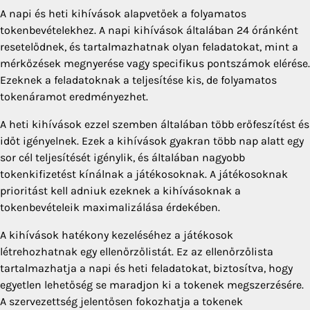
A napi és heti kihívások alapvetőek a folyamatos
tokenbevételekhez. A napi kihívások általában 24 óránként
resetelődnek, és tartalmazhatnak olyan feladatokat, mint a
mérkőzések megnyerése vagy specifikus pontszámok elérése.
Ezeknek a feladatoknak a teljesítése kis, de folyamatos
tokenáramot eredményezhet.
A heti kihívások ezzel szemben általában több erőfeszítést és
időt igényelnek. Ezek a kihívások gyakran több nap alatt egy
sor cél teljesítését igénylik, és általában nagyobb
tokenkifizetést kínálnak a játékosoknak. A játékosoknak
prioritást kell adniuk ezeknek a kihívásoknak a
tokenbevételeik maximalizálása érdekében.
A kihívások hatékony kezeléséhez a játékosok
létrehozhatnak egy ellenőrzőlistát. Ez az ellenőrzőlista
tartalmazhatja a napi és heti feladatokat, biztosítva, hogy
egyetlen lehetőség se maradjon ki a tokenek megszerzésére.
A szervezettség jelentősen fokozhatja a tokenek