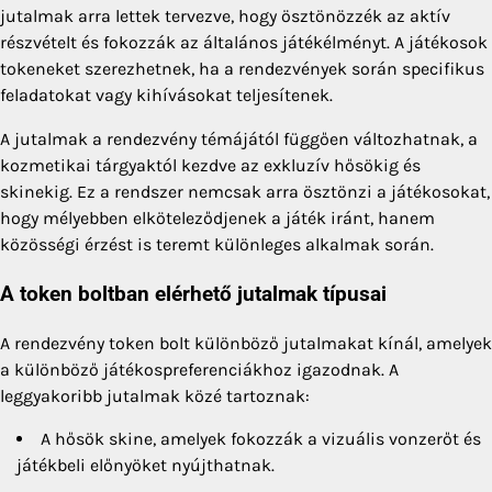
jutalmak arra lettek tervezve, hogy ösztönözzék az aktív
részvételt és fokozzák az általános játékélményt. A játékosok
tokeneket szerezhetnek, ha a rendezvények során specifikus
feladatokat vagy kihívásokat teljesítenek.
A jutalmak a rendezvény témájától függően változhatnak, a
kozmetikai tárgyaktól kezdve az exkluzív hősökig és
skinekig. Ez a rendszer nemcsak arra ösztönzi a játékosokat,
hogy mélyebben elköteleződjenek a játék iránt, hanem
közösségi érzést is teremt különleges alkalmak során.
A token boltban elérhető jutalmak típusai
A rendezvény token bolt különböző jutalmakat kínál, amelyek
a különböző játékospreferenciákhoz igazodnak. A
leggyakoribb jutalmak közé tartoznak:
A hősök skine, amelyek fokozzák a vizuális vonzerőt és
játékbeli előnyöket nyújthatnak.