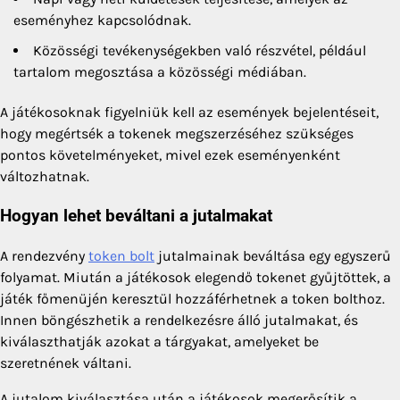
eseményhez kapcsolódnak.
Közösségi tevékenységekben való részvétel, például
tartalom megosztása a közösségi médiában.
A játékosoknak figyelniük kell az események bejelentéseit,
hogy megértsék a tokenek megszerzéséhez szükséges
pontos követelményeket, mivel ezek eseményenként
változhatnak.
Hogyan lehet beváltani a jutalmakat
A rendezvény
token bolt
jutalmainak beváltása egy egyszerű
folyamat. Miután a játékosok elegendő tokenet gyűjtöttek, a
játék főmenüjén keresztül hozzáférhetnek a token bolthoz.
Innen böngészhetik a rendelkezésre álló jutalmakat, és
kiválaszthatják azokat a tárgyakat, amelyeket be
szeretnének váltani.
A jutalom kiválasztása után a játékosok megerősítik a