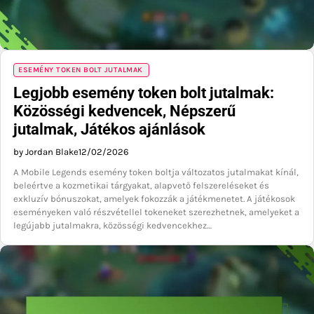
ESEMÉNY TOKEN BOLT JUTALMAK
Legjobb esemény token bolt jutalmak:
Közösségi kedvencek, Népszerű
jutalmak, Játékos ajánlások
by Jordan Blake
12/02/2026
A Mobile Legends esemény token boltja változatos jutalmakat kínál,
beleértve a kozmetikai tárgyakat, alapvető felszereléseket és
exkluzív bónuszokat, amelyek fokozzák a játékmenetet. A játékosok
eseményeken való részvétellel tokeneket szerezhetnek, amelyeket a
legújabb jutalmakra, közösségi kedvencekhez…