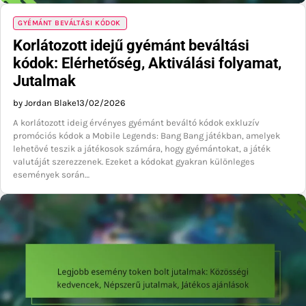
GYÉMÁNT BEVÁLTÁSI KÓDOK
Korlátozott idejű gyémánt beváltási
kódok: Elérhetőség, Aktiválási folyamat,
Jutalmak
by Jordan Blake
13/02/2026
A korlátozott ideig érvényes gyémánt beváltó kódok exkluzív
promóciós kódok a Mobile Legends: Bang Bang játékban, amelyek
lehetővé teszik a játékosok számára, hogy gyémántokat, a játék
valutáját szerezzenek. Ezeket a kódokat gyakran különleges
események során…