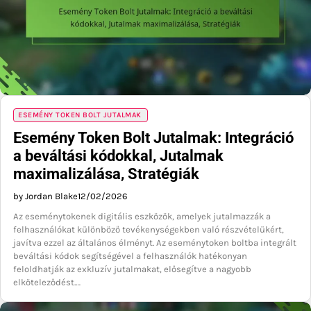
ESEMÉNY TOKEN BOLT JUTALMAK
Esemény Token Bolt Jutalmak: Integráció
a beváltási kódokkal, Jutalmak
maximalizálása, Stratégiák
by Jordan Blake
12/02/2026
Az eseménytokenek digitális eszközök, amelyek jutalmazzák a
felhasználókat különböző tevékenységekben való részvételükért,
javítva ezzel az általános élményt. Az eseménytoken boltba integrált
beváltási kódok segítségével a felhasználók hatékonyan
feloldhatják az exkluzív jutalmakat, elősegítve a nagyobb
elköteleződést.…