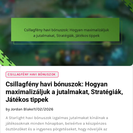
CSILLAGFÉNY HAVI BÓNUSZOK
Csillagfény havi bónuszok: Hogyan
maximalizáljuk a jutalmakat, Stratégiák,
Játékos tippek
by Jordan Blake
11/02/2026
A Starlight havi bónuszok izgalmas jutalmakat kínálnak a
játékosoknak minden hónapban, beleértve a készpénzes
ösztönzőket és a ingyenes pörgetéseket, hogy növeljék az