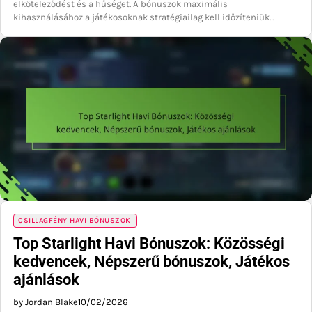
elköteleződést és a hűséget. A bónuszok maximális
kihasználásához a játékosoknak stratégiailag kell időzíteniük…
CSILLAGFÉNY HAVI BÓNUSZOK
Top Starlight Havi Bónuszok: Közösségi
kedvencek, Népszerű bónuszok, Játékos
ajánlások
by Jordan Blake
10/02/2026