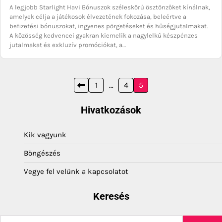
A legjobb Starlight Havi Bónuszok széleskörű ösztönzőket kínálnak,
amelyek célja a játékosok élvezetének fokozása, beleértve a
befizetési bónuszokat, ingyenes pörgetéseket és hűségjutalmakat.
A közösség kedvencei gyakran kiemelik a nagylelkű készpénzes
jutalmakat és exkluzív promóciókat, a…
Posts
1
…
4
5
pagination
Hivatkozások
Kik vagyunk
Böngészés
Vegye fel velünk a kapcsolatot
Keresés
Search