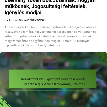
Esemény Token Bolt Jutalmak: Hogyan
működnek, Jogosultsági feltételek,
Igénylés módjai
by Jordan Blake
16/02/2026
Az esemény token bolt jutalmai izgalmas lehetőséget kínálnak a
résztvevők számára, hogy tokeneket keressenek és váltsanak be
különböző jutalmakra a kijelölt események során. A jutalmak
megszerzéséhez az egyéneknek meg kell felelniük bizonyos
jogosultsági kritériumoknak, beleértve…