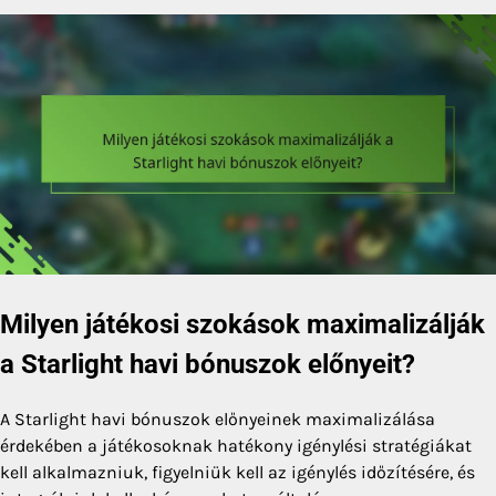
Milyen játékosi szokások maximalizálják
a Starlight havi bónuszok előnyeit?
A Starlight havi bónuszok előnyeinek maximalizálása
érdekében a játékosoknak hatékony igénylési stratégiákat
kell alkalmazniuk, figyelniük kell az igénylés időzítésére, és