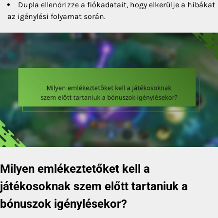
Dupla ellenőrizze a fiókadatait, hogy elkerülje a hibákat
az igénylési folyamat során.
Milyen emlékeztetőket kell a
játékosoknak szem előtt tartaniuk a
bónuszok igénylésekor?