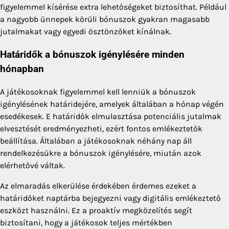
figyelemmel kísérése extra lehetőségeket biztosíthat. Például
a nagyobb ünnepek körüli bónuszok gyakran magasabb
jutalmakat vagy egyedi ösztönzőket kínálnak.
Határidők a bónuszok igénylésére minden
hónapban
A játékosoknak figyelemmel kell lenniük a bónuszok
igénylésének határidejére, amelyek általában a hónap végén
esedékesek. E határidők elmulasztása potenciális jutalmak
elvesztését eredményezheti, ezért fontos emlékeztetők
beállítása. Általában a játékosoknak néhány nap áll
rendelkezésükre a bónuszok igénylésére, miután azok
elérhetővé váltak.
Az elmaradás elkerülése érdekében érdemes ezeket a
határidőket naptárba bejegyezni vagy digitális emlékeztető
eszközt használni. Ez a proaktív megközelítés segít
biztosítani, hogy a játékosok teljes mértékben