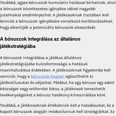
Továbbá, egyes bónuszok kumulatív hatással bírhatnak, ahol
a bónuszok következetes igénylése idővel nagyobb
jutalmakat eredményezhet. A játékosoknak tisztában kell
lenniük a bónuszok igénylésére vonatkozó korlátozásokkal,
hogy elkerüljék a potenciális bónuszok elvesztését.
A bónuszok integrálása az általános
játékstratégiába
A bónuszok integrálása a játékos általános
játékstratégiájába kulcsfontosságú a hatásuk
maximalizálása érdekében. A játékosoknak figyelembe kell
venniük, hogy a
bónuszok hogyan
egészíthetik ki
játékstílusukat és céljaikat. Például, ha egy bónusz egy adott
készséget vagy erőforrást fokoz, a játékosok tervezhetik
tevékenységeiket a bónusz hatékony kihasználása köré.
Továbbá, a játékosoknak értékelniük kell a haladásukat, és a
kapott bónuszok alapján módosítaniuk kell stratégiáikat. Ez