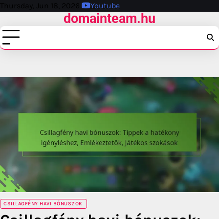
Skip
Thursday, Jun 18, 2026
Youtube
domainteam.hu
to
content
CSILLAGFÉNY HAVI BÓNUSZOK