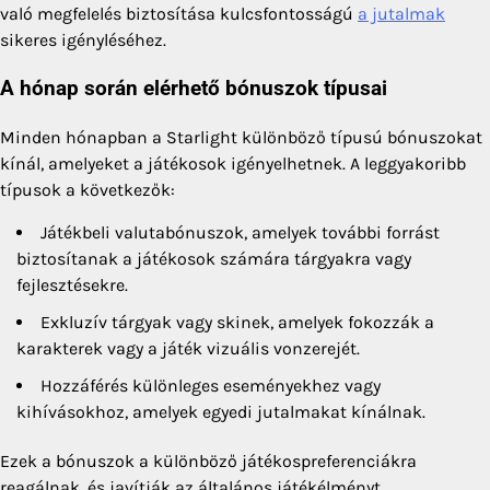
való megfelelés biztosítása kulcsfontosságú
a jutalmak
sikeres igényléséhez.
A hónap során elérhető bónuszok típusai
Minden hónapban a Starlight különböző típusú bónuszokat
kínál, amelyeket a játékosok igényelhetnek. A leggyakoribb
típusok a következők:
Játékbeli valutabónuszok, amelyek további forrást
biztosítanak a játékosok számára tárgyakra vagy
fejlesztésekre.
Exkluzív tárgyak vagy skinek, amelyek fokozzák a
karakterek vagy a játék vizuális vonzerejét.
Hozzáférés különleges eseményekhez vagy
kihívásokhoz, amelyek egyedi jutalmakat kínálnak.
Ezek a bónuszok a különböző játékospreferenciákra
reagálnak, és javítják az általános játékélményt.