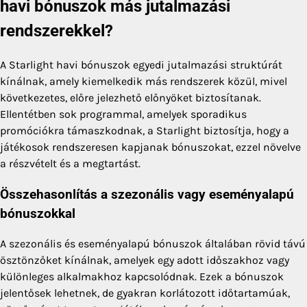
havi bónuszok más jutalmazási
rendszerekkel?
A Starlight havi bónuszok egyedi jutalmazási struktúrát
kínálnak, amely kiemelkedik más rendszerek közül, mivel
következetes, előre jelezhető előnyöket biztosítanak.
Ellentétben sok programmal, amelyek sporadikus
promóciókra támaszkodnak, a Starlight biztosítja, hogy a
játékosok rendszeresen kapjanak bónuszokat, ezzel növelve
a részvételt és a megtartást.
Összehasonlítás a szezonális vagy eseményalapú
bónuszokkal
A szezonális és eseményalapú bónuszok általában rövid távú
ösztönzőket kínálnak, amelyek egy adott időszakhoz vagy
különleges alkalmakhoz kapcsolódnak. Ezek a bónuszok
jelentősek lehetnek, de gyakran korlátozott időtartamúak,