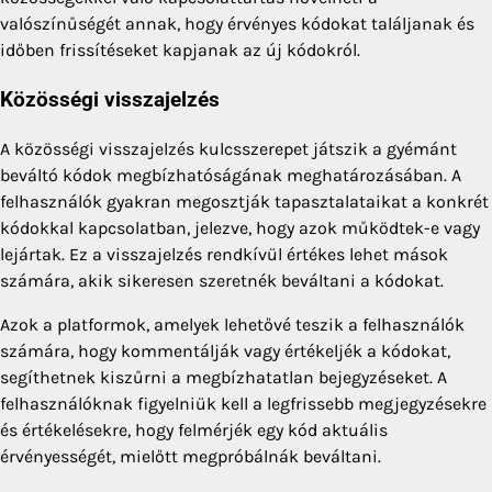
valószínűségét annak, hogy érvényes kódokat találjanak és
időben frissítéseket kapjanak az új kódokról.
Közösségi visszajelzés
A közösségi visszajelzés kulcsszerepet játszik a gyémánt
beváltó kódok megbízhatóságának meghatározásában. A
felhasználók gyakran megosztják tapasztalataikat a konkrét
kódokkal kapcsolatban, jelezve, hogy azok működtek-e vagy
lejártak. Ez a visszajelzés rendkívül értékes lehet mások
számára, akik sikeresen szeretnék beváltani a kódokat.
Azok a platformok, amelyek lehetővé teszik a felhasználók
számára, hogy kommentálják vagy értékeljék a kódokat,
segíthetnek kiszűrni a megbízhatatlan bejegyzéseket. A
felhasználóknak figyelniük kell a legfrissebb megjegyzésekre
és értékelésekre, hogy felmérjék egy kód aktuális
érvényességét, mielőtt megpróbálnák beváltani.