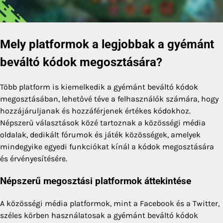
Mely platformok a legjobbak a gyémánt
beváltó kódok megosztására?
Több platform is kiemelkedik a gyémánt beváltó kódok
megosztásában, lehetővé téve a felhasználók számára, hogy
hozzájáruljanak és hozzáférjenek értékes kódokhoz.
Népszerű választások közé tartoznak a közösségi média
oldalak, dedikált fórumok és játék közösségek, amelyek
mindegyike egyedi funkciókat kínál a kódok megosztására
és érvényesítésére.
Népszerű megosztási platformok áttekintése
A közösségi média platformok, mint a Facebook és a Twitter,
széles körben használatosak a gyémánt beváltó kódok