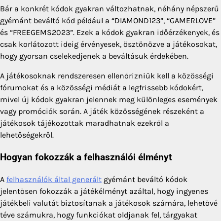
Bár a konkrét kódok gyakran változhatnak, néhány népszerű
gyémánt beváltó kód például a “DIAMOND123”, “GAMERLOVE”
és “FREEGEMS2023”. Ezek a kódok gyakran időérzékenyek, és
csak korlátozott ideig érvényesek, ösztönözve a játékosokat,
hogy gyorsan cselekedjenek a beváltásuk érdekében.
A játékosoknak rendszeresen ellenőrizniük kell a közösségi
fórumokat és a közösségi médiát a legfrissebb kódokért,
mivel új kódok gyakran jelennek meg különleges események
vagy promóciók során. A játék közösségének részeként a
játékosok tájékozottak maradhatnak ezekről a
lehetőségekről.
Hogyan fokozzák a felhasználói élményt
A
felhasználók által generált
gyémánt beváltó kódok
jelentősen fokozzák a játékélményt azáltal, hogy ingyenes
játékbeli valutát biztosítanak a játékosok számára, lehetővé
téve számukra, hogy funkciókat oldjanak fel, tárgyakat