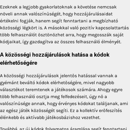
Ezeknek a legjobb gyakorlatoknak a követése nemcsak
növeli annak valószínűségét, hogy hozzájárulásaidat
értékelni fogják, hanem segít fenntartani a megbízható
közösségi légkört is. A másokkal való pozitív kapcsolattartás
több felhasználót ösztönözhet arra, hogy megosszák saját
kódjaikat, így gazdagítva az összes felhasználó élményét.
A közösségi hozzájárulások hatása a kódok
elérhetőségére
A közösségi hozzájárulások jelentős hatással vannak a
gyémánt beváltó kódok elérhetőségére, mivel nagyobb
választékot teremtenek a játékosok számára. Ahogy egyre
több felhasználó osztja meg felfedezéseit, úgy nő a
valószínűsége annak, hogy érvényes kódokat találjanak, ami
az egész játék közösségét segíti. Ez a kollektív erőfeszítés
élénkebb és aktívabb játékosbázishoz vezethet.
Továbbá, az új kódok folyamatos áramlása segít fenntartani