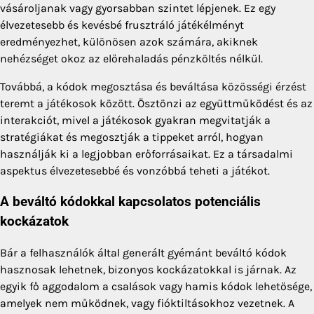
vásároljanak vagy gyorsabban szintet lépjenek. Ez egy
élvezetesebb és kevésbé frusztráló játékélményt
eredményezhet, különösen azok számára, akiknek
nehézséget okoz az előrehaladás pénzköltés nélkül.
Továbbá, a kódok megosztása és beváltása közösségi érzést
teremt a játékosok között. Ösztönzi az együttműködést és az
interakciót, mivel a játékosok gyakran megvitatják a
stratégiákat és megosztják a tippeket arról, hogyan
használják ki a legjobban erőforrásaikat. Ez a társadalmi
aspektus élvezetesebbé és vonzóbbá teheti a játékot.
A beváltó kódokkal kapcsolatos potenciális
kockázatok
Bár a felhasználók által generált gyémánt beváltó kódok
hasznosak lehetnek, bizonyos kockázatokkal is járnak. Az
egyik fő aggodalom a csalások vagy hamis kódok lehetősége,
amelyek nem működnek, vagy fióktiltásokhoz vezetnek. A