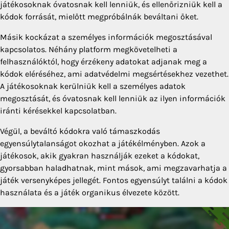
játékosoknak óvatosnak kell lenniük, és ellenőrizniük kell a
kódok forrását, mielőtt megpróbálnák beváltani őket.
Másik kockázat a személyes információk megosztásával
kapcsolatos. Néhány platform megkövetelheti a
felhasználóktól, hogy érzékeny adatokat adjanak meg a
kódok eléréséhez, ami adatvédelmi megsértésekhez vezethet.
A játékosoknak kerülniük kell a személyes adatok
megosztását, és óvatosnak kell lenniük az ilyen információk
iránti kérésekkel kapcsolatban.
Végül, a beváltó kódokra való támaszkodás
egyensúlytalanságot okozhat a játékélményben. Azok a
játékosok, akik gyakran használják ezeket a kódokat,
gyorsabban haladhatnak, mint mások, ami megzavarhatja a
játék versenyképes jellegét. Fontos egyensúlyt találni a kódok
használata és a játék organikus élvezete között.