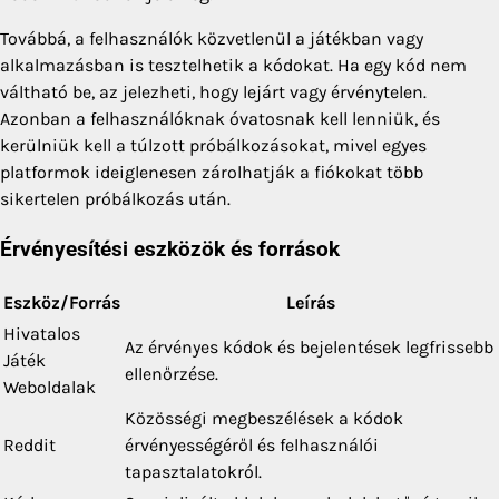
Továbbá, a felhasználók közvetlenül a játékban vagy
alkalmazásban is tesztelhetik a kódokat. Ha egy kód nem
váltható be, az jelezheti, hogy lejárt vagy érvénytelen.
Azonban a felhasználóknak óvatosnak kell lenniük, és
kerülniük kell a túlzott próbálkozásokat, mivel egyes
platformok ideiglenesen zárolhatják a fiókokat több
sikertelen próbálkozás után.
Érvényesítési eszközök és források
Eszköz/Forrás
Leírás
Hivatalos
Az érvényes kódok és bejelentések legfrissebb
Játék
ellenőrzése.
Weboldalak
Közösségi megbeszélések a kódok
Reddit
érvényességéről és felhasználói
tapasztalatokról.