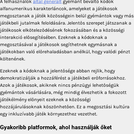
A felhasználók
által generált
gyémánt beváltó kódok
alfanumerikus karakterláncok, amelyeket a játékosok
megosztanak a játék közösségein belül gyémántok vagy más
játékbeli jutalmak feloldására. Jelentős szerepet játszanak a
játékosok elköteleződésének fokozásában és a közösségi
interakció elősegítésében. Ezeknek a kódoknak a
megosztásával a játékosok segíthetnek egymásnak a
játékokban való előrehaladásban anélkül, hogy valódi pénzt
költenének.
Ezeknek a kódoknak a jelentősége abban rejlik, hogy
demokratizálják a hozzáférést a játékbeli erőforrásokhoz.
Azok a játékosok, akiknek nincs pénzügyi lehetőségük
gyémántok vásárlására, még mindig élvezhetik a fokozott
játékélmény előnyeit ezeknek a közösségi
hozzájárulásoknak köszönhetően. Ez a megosztási kultúra
egy inkluzívabb játék környezethez vezethet.
Gyakoribb platformok, ahol használják őket