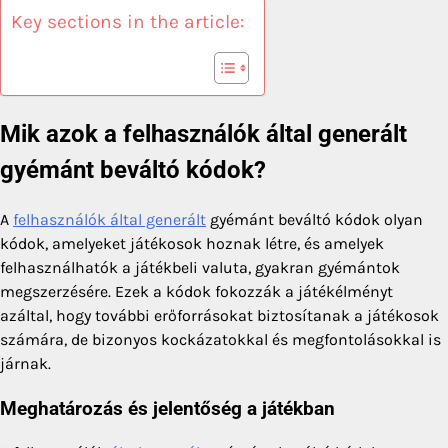
Key sections in the article:
Mik azok a felhasználók által generált
gyémánt beváltó kódok?
A
felhasználók által generált
gyémánt beváltó kódok olyan
kódok, amelyeket játékosok hoznak létre, és amelyek
felhasználhatók a játékbeli valuta, gyakran gyémántok
megszerzésére. Ezek a kódok fokozzák a játékélményt
azáltal, hogy további erőforrásokat biztosítanak a játékosok
számára, de bizonyos kockázatokkal és megfontolásokkal is
járnak.
Meghatározás és jelentőség a játékban